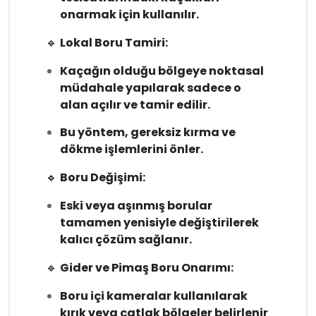
onarmak için kullanılır.
🔹
Lokal Boru Tamiri:
Kaçağın olduğu bölgeye noktasal
müdahale yapılarak sadece o
alan açılır ve tamir edilir.
Bu yöntem, gereksiz kırma ve
dökme işlemlerini önler.
🔹
Boru Değişimi:
Eski veya aşınmış borular
tamamen yenisiyle değiştirilerek
kalıcı çözüm sağlanır.
🔹
Gider ve Pimaş Boru Onarımı:
Boru içi kameralar kullanılarak
kırık veya çatlak bölgeler belirlenir