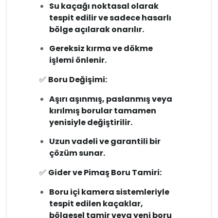
Su kaçağı noktasal olarak
tespit edilir ve sadece hasarlı
bölge açılarak onarılır.
Gereksiz kırma ve dökme
işlemi önlenir.
✅
Boru Değişimi:
Aşırı aşınmış, paslanmış veya
kırılmış borular tamamen
yenisiyle değiştirilir.
Uzun vadeli ve garantili bir
çözüm sunar.
✅
Gider ve Pimaş Boru Tamiri:
Boru içi kamera sistemleriyle
tespit edilen kaçaklar,
bölgesel tamir veya yeni boru