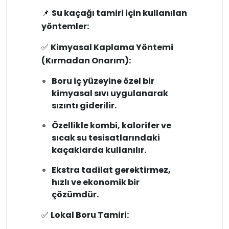
📌
Su kaçağı tamiri için kullanılan
yöntemler:
✅
Kimyasal Kaplama Yöntemi
(Kırmadan Onarım):
Boru iç yüzeyine özel bir
kimyasal sıvı uygulanarak
sızıntı giderilir.
Özellikle kombi, kalorifer ve
sıcak su tesisatlarındaki
kaçaklarda kullanılır.
Ekstra tadilat gerektirmez,
hızlı ve ekonomik bir
çözümdür.
✅
Lokal Boru Tamiri: