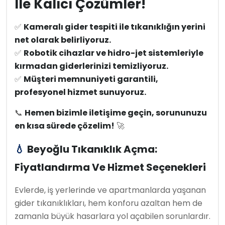
Ile Kalıcı Çözümler!
✅
Kameralı gider tespiti ile tıkanıklığın yerini
net olarak belirliyoruz.
✅
Robotik cihazlar ve hidro-jet sistemleriyle
kırmadan giderlerinizi temizliyoruz.
✅
Müşteri memnuniyeti garantili,
profesyonel hizmet sunuyoruz.
📞
Hemen bizimle iletişime geçin, sorununuzu
en kısa sürede çözelim!
🚀
💧
Beyoğlu Tıkanıklık Açma:
Fiyatlandırma Ve Hizmet Seçenekleri
Evlerde, iş yerlerinde ve apartmanlarda yaşanan
gider tıkanıklıkları, hem konforu azaltan hem de
zamanla büyük hasarlara yol açabilen sorunlardır.