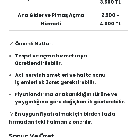
3.500 TL
Ana Gider ve Pimaş Açma
2.500 –
Hizmeti
4.000 TL
📌
Önemli Notlar:
Tespit ve açma hizmeti ayrı
ücretlendirilebilir.
Acil servis hizmetleri ve hafta sonu
işlemleri ek ücret gerektirebilir.
Fiyatlandırmalar tıkanıklığın türüne ve
yaygınlığına göre değişkenlik gösterebilir.
💡
En uygun fiyatı almak için birden fazla
firmadan teklif almanız önerilir.
Sonuç Ve Özet