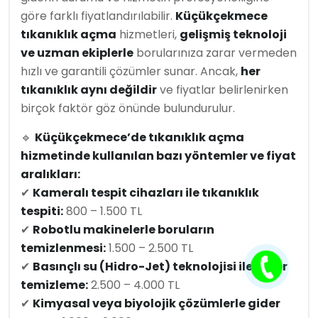
göre farklı fiyatlandırılabilir.
Küçükçekmece
tıkanıklık açma
hizmetleri,
gelişmiş teknoloji
ve uzman ekiplerle
borularınıza zarar vermeden
hızlı ve garantili çözümler sunar. Ancak,
her
tıkanıklık aynı değildir
ve fiyatlar belirlenirken
birçok faktör göz önünde bulundurulur.
🔹
Küçükçekmece’de tıkanıklık açma
hizmetinde kullanılan bazı yöntemler ve fiyat
aralıkları:
✔
Kameralı tespit cihazları ile tıkanıklık
tespiti:
800 – 1.500 TL
✔
Robotlu makinelerle boruların
temizlenmesi:
1.500 – 2.500 TL
✔
Basınçlı su (Hidro-Jet) teknolojisi ile gider
temizleme:
2.500 – 4.000 TL
✔
Kimyasal veya biyolojik çözümlerle gider