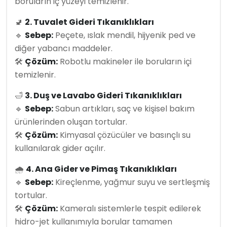
boruların iç yüzeyi temizlenir.
🚽
2. Tuvalet Gideri Tıkanıklıkları
🔹
Sebep:
Peçete, ıslak mendil, hijyenik ped ve
diğer yabancı maddeler.
🛠
Çözüm:
Robotlu makineler ile boruların içi
temizlenir.
🛁
3. Duş ve Lavabo Gideri Tıkanıklıkları
🔹
Sebep:
Sabun artıkları, saç ve kişisel bakım
ürünlerinden oluşan tortular.
🛠
Çözüm:
Kimyasal çözücüler ve basınçlı su
kullanılarak gider açılır.
🌧
4. Ana Gider ve Pimaş Tıkanıklıkları
🔹
Sebep:
Kireçlenme, yağmur suyu ve sertleşmiş
tortular.
🛠
Çözüm:
Kameralı sistemlerle tespit edilerek
hidro-jet kullanımıyla borular tamamen