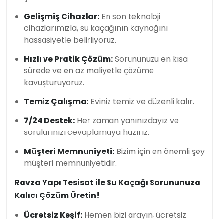
Gelişmiş Cihazlar:
En son teknoloji
cihazlarımızla, su kaçağının kaynağını
hassasiyetle belirliyoruz.
Hızlı ve Pratik Çözüm:
Sorununuzu en kısa
sürede ve en az maliyetle çözüme
kavuşturuyoruz.
Temiz Çalışma:
Eviniz temiz ve düzenli kalır.
7/24 Destek:
Her zaman yanınızdayız ve
sorularınızı cevaplamaya hazırız.
Müşteri Memnuniyeti:
Bizim için en önemli şey
müşteri memnuniyetidir.
Ravza Yapı Tesisat ile Su Kaçağı Sorununuza
Kalıcı Çözüm Üretin!
Ücretsiz Keşif:
Hemen bizi arayın, ücretsiz