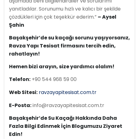
aşamada beni bilgilendirdiler ve sorularımı
yanıtladılar. Sorunumu hızlı ve kalıcı bir şekilde
çözdükleri için çok teşekkür ederim.”
– Aysel
Şahin
Başakşehir’de su kaçağı sorunu yaşıyorsanız,
Ravza Yapı Tesisat firmasını tercih edin,
rahatlayın!
Hemen bizi arayın, size yardımcı olalım!
Telefon:
+90 544 968 59 00
Web Sitesi:
ravzayapitesisat.com.tr
E-Posta:
info@ravzayapitesisat.com.tr
Başakşehir’de Su Kaçağı Hakkında Daha
Fazla Bilgi Edinmek İçin Blogumuzu Ziyaret
Edin!